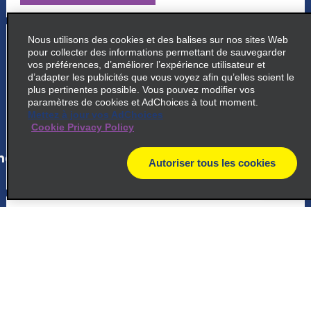
5
Nous utilisons des cookies et des balises sur nos sites Web
Cabula
pour collecter des informations permettant de sauvegarder
vos préférences, d’améliorer l’expérience utilisateur et
Rodovia Br324 1084
d’adapter les publicités que vous voyez afin qu’elles soient le
Salvador 41150 170
plus pertinentes possible. Vous pouvez modifier vos
paramètres de cookies et AdChoices à tout moment.
Mettez à jour vos AdChoices
map_locations_tiles_expand_button
Cookie Privacy Policy
ap_locations_tile_link_text
Autoriser tous les cookies
map
6
Camacari
Avenida Leste
Camacari 42801 601
map_locations_tiles_expand_button