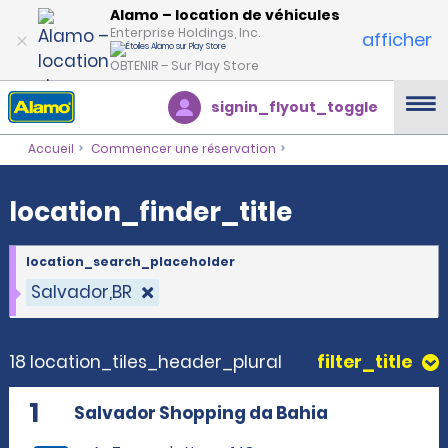
location_finder_title
Alamo – location de véhicules
Enterprise Holdings, Inc.
afficher
OBTENIR – Sur Play Store
signin_flyout_toggle
Accueil
Commencer une réservation
location_finder_title
location_search_placeholder
Salvador,BR
18 location_tiles_header_plural
filter_title
1
Salvador Shopping da Bahia