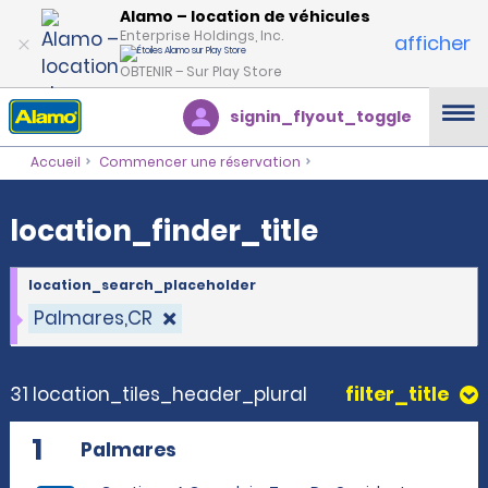
location_finder_title
Alamo – location de véhicules
Enterprise Holdings, Inc.
afficher
OBTENIR – Sur Play Store
signin_flyout_toggle
Accueil
Commencer une réservation
location_finder_title
location_search_placeholder
Palmares,CR
31 location_tiles_header_plural
filter_title
1
Palmares