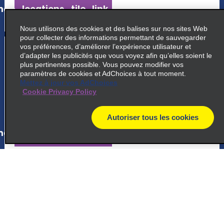
ap_locations_tile_link_text
Nous utilisons des cookies et des balises sur nos sites Web
pour collecter des informations permettant de sauvegarder
5
vos préférences, d’améliorer l’expérience utilisateur et
Ciudad Quesada
d’adapter les publicités que vous voyez afin qu’elles soient le
plus pertinentes possible. Vous pouvez modifier vos
150 Sur Del Mcdonalds
paramètres de cookies et AdChoices à tout moment.
Ciudad Quesada 21001
Mettez à jour vos AdChoices
Cookie Privacy Policy
map_locations_tiles_expand_button
Autoriser tous les cookies
map
ap_locations_tile_link_text
6
San José – hôtel Marriott San
Antonio
At Mariott Hotel, La Asuncion De Belen
La Asuncion 40703