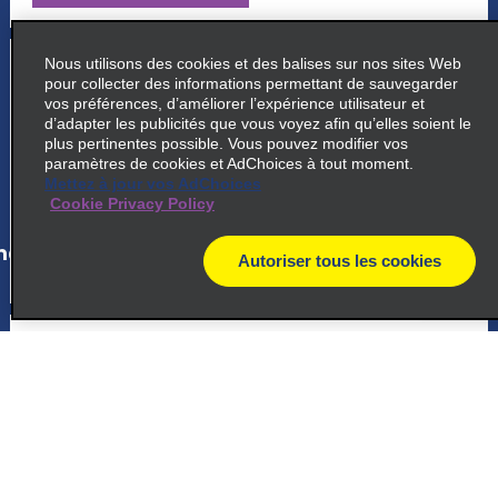
5
Nous utilisons des cookies et des balises sur nos sites Web
Édifice Tamachi Mita NN
pour collecter des informations permettant de sauvegarder
vos préférences, d’améliorer l’expérience utilisateur et
Mita Nn Building 1f, 4 1 23 Shiba Minatoku
d’adapter les publicités que vous voyez afin qu’elles soient le
Tokyo 108 0014
plus pertinentes possible. Vous pouvez modifier vos
paramètres de cookies et AdChoices à tout moment.
Mettez à jour vos AdChoices
map_locations_tiles_expand_button
Cookie Privacy Policy
ap_locations_tile_link_text
Autoriser tous les cookies
map
6
Gare ferroviaire de Shinagawa
2 15 2 Konan
Minato Ku 108 0075
map_locations_tiles_expand_button