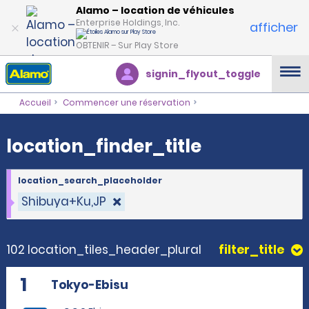
location_finder_title
Alamo – location de véhicules
Enterprise Holdings, Inc.
afficher
OBTENIR – Sur Play Store
signin_flyout_toggle
Accueil
Commencer une réservation
location_finder_title
location_search_placeholder
Shibuya+Ku,JP
102 location_tiles_header_plural
filter_title
1
Tokyo-Ebisu