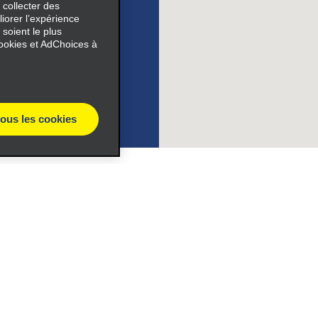
 collecter des
iorer l’expérience
 soient le plus
e_link_text
ookies et AdChoices à
expand_button
tous les cookies
ile_link_text
Véhicules
Voitures
s_expand_button
vous aux offres spéciales
VUS
el
Camions
Fourgonnettes