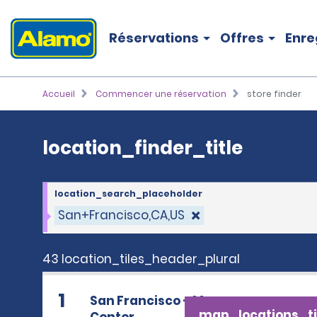
location_finder_title
Réservations
Offres
Enre
Accueil
Commencer une réservation
store finder
location_finder_title
location_search_placeholder
San+Francisco,CA,US
43 location_tiles_header_plural
1
San Francisco – Moscone
map_locations_ti