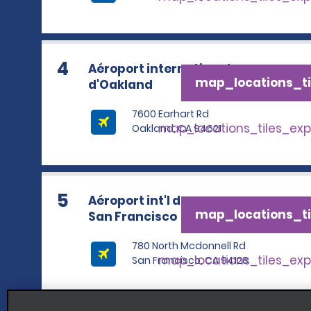
4
Aéroport international
map_locations_ti
d'Oakland
7600 Earhart Rd
map_locations_tiles_ex
Oakland, CA 94621
5
Aéroport int'l de
map_locations_ti
San Francisco
780 North Mcdonnell Rd
map_locations_tiles_ex
San Francisco, CA 94128