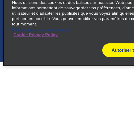
Nous utilisons des cookies et des balises sur nos sites Web pour
6
informations permettant de sauvegarder vos préférences, d’amél
San Francisco – Moscone
utilisateur et d’adapter les publicités que vous voyez afin qu’elles
map_locations_til
Center
pertinentes possible. Vous pouvez modifier vos paramètres de c
tout moment.
common_national_long_name
Mettez à jour vos AdChoices
Cookie Privacy Policy
687 Folsom St
map_locations_tiles_
San Francisco, CA 94107
Autoriser 
7
San Francisco – Moscone
map_locations_t
Center
Soutien à la clientèle
Offres
common_enterprise_long_name
Soutien à la clientèle
Offres
687 Folsom St
map_locations_tile
San Francisco, CA 94107
Aide et FAQ
Abonnez-
par courri
Clients ayant un handicap