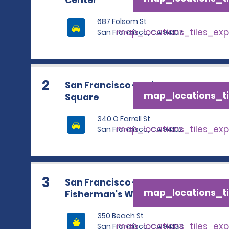
Center
687 Folsom St
map_locations_tiles_ex
San Francisco, CA 94107
2
San Francisco – Union
map_locations_ti
Square
340 O Farrell St
map_locations_tiles_ex
San Francisco, CA 94102
3
San Francisco –
map_locations_ti
Fisherman's Wharf
350 Beach St
map_locations_tiles_ex
San Francisco, CA 94133