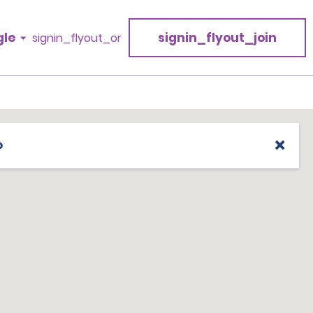
gle
signin_flyout_join
signin_flyout_or
p