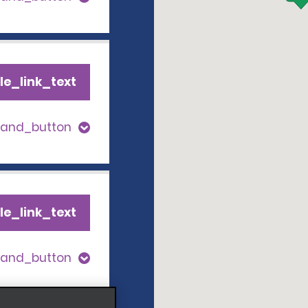
le_link_text
pand_button
le_link_text
pand_button