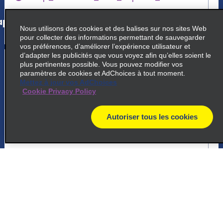
p_locations_tile_link_text
Nous utilisons des cookies et des balises sur nos sites Web
pour collecter des informations permettant de sauvegarder
vos préférences, d’améliorer l’expérience utilisateur et
d’adapter les publicités que vous voyez afin qu’elles soient le
5
Aéroport de Caen
plus pertinentes possible. Vous pouvez modifier vos
paramètres de cookies et AdChoices à tout moment.
common_enterprise_long_name
Mettez à jour vos AdChoices
Cookie Privacy Policy
Aeroport De Caen Carpiquet
14000 Caen
Autoriser tous les cookies
map
map_locations_tiles_expand_button
p_locations_tile_link_text
6
Aéroport de Caen
common_national_long_name