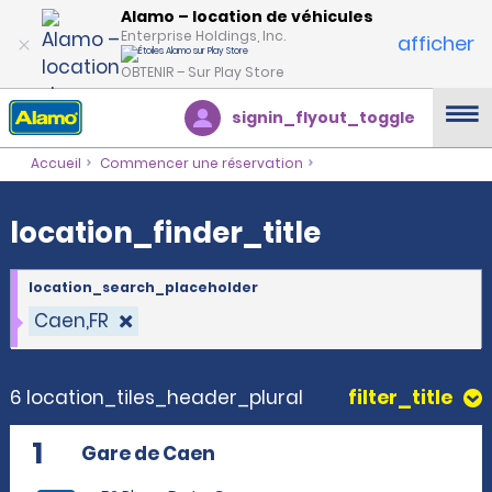
location_finder_title
Alamo – location de véhicules
Enterprise Holdings, Inc.
afficher
OBTENIR – Sur Play Store
signin_flyout_toggle
Accueil
Commencer une réservation
location_finder_title
location_search_placeholder
Caen,FR
6 location_tiles_header_plural
filter_title
1
Gare de Caen