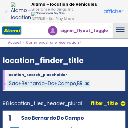
location_finder_title
Alamo – location de véhicules
Enterprise Holdings, Inc.
afficher
OBTENIR – Sur Play Store
signin_flyout_toggle
Accueil
Commencer une réservation
location_finder_title
location_search_placeholder
Sao+Bernardo+Do+Campo,BR
98 location_tiles_header_plural
filter_title
1
Sao Bernardo Do Campo