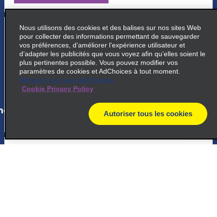
5
Nous utilisons des cookies et des balises sur nos sites Web
Ricardo Jafet
pour collecter des informations permettant de sauvegarder
vos préférences, d’améliorer l’expérience utilisateur et
Avenida Professor Abraao De, Morais 2115
d’adapter les publicités que vous voyez afin qu’elles soient le
Sao Paulo 04123 011
plus pertinentes possible. Vous pouvez modifier vos
paramètres de cookies et AdChoices à tout moment.
Mettez à jour vos AdChoices
map_locations_tiles_expand_button
Cookie Privacy Policy
ap_locations_tile_link_text
Autoriser tous les cookies
map
6
Shopping Metro Santa Cruz
Rua Domingos De Morais 2564
Sao Paulo 04036 100
map_locations_tiles_expand_button