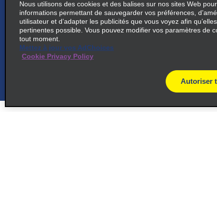
Nous utilisons des cookies et des balises sur nos sites Web pour
map_locations_t
informations permettant de sauvegarder vos préférences, d’amél
common_enterprise_long_name
utilisateur et d’adapter les publicités que vous voyez afin qu’elles
pertinentes possible. Vous pouvez modifier vos paramètres de c
Beschedt 230
tout moment.
map_locations_tile
San Carlos De Bariloche 8304
Mettez à jour vos AdChoices
Cookie Privacy Policy
Autoriser 
6
Centre-ville de Bariloche
map_locations_til
common_national_long_name
Beschedt 230, 8400 San
Carlos De Bariloche
Soutien à la clientèle
Offres
map_locations_tiles_
Bariloche R8400HKC
Soutien à la clientèle
Offres
Aide et FAQ
Abonnez-
par courri
cross_sell_need_something_closer
Clients ayant un handicap
cross_sell_we_found_locations