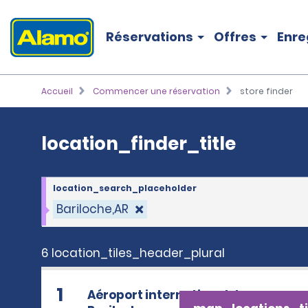
location_finder_title
Réservations
Offres
Enre
Accueil
Commencer une réservation
store finder
location_finder_title
location_search_placeholder
Bariloche,AR
6 location_tiles_header_plural
1
Aéroport international de