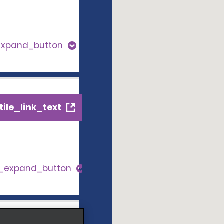
expand_button
ile_link_text
s_expand_button