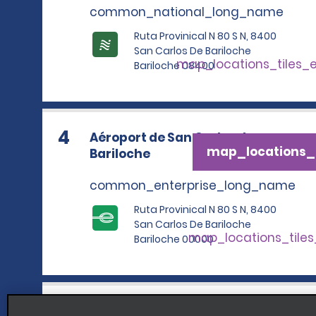
common_national_long_name
Ruta Provinical N 80 S N, 8400
San Carlos De Bariloche
map_locations_tiles_
Bariloche 08400
4
Aéroport de San Carlos de
map_locations_t
Bariloche
common_enterprise_long_name
Ruta Provinical N 80 S N, 8400
San Carlos De Bariloche
map_locations_tile
Bariloche 00000
5
Centre-ville de Bariloche