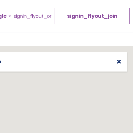
gle
signin_flyout_join
signin_flyout_or
p