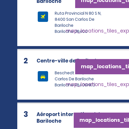
map_locations_ti
Bariloche
Ruta Provincial N 80 S N,
8400 San Carlos De
Bariloche
map_locations_tiles_ex
Bariloche 08400
2
Centre-ville de Bariloche
map_locations_ti
Beschedt 230, 8400 San
Carlos De Bariloche
map_locations_tiles_ex
Bariloche R8400HKC
3
Aéroport international de
map_locations_til
Bariloche