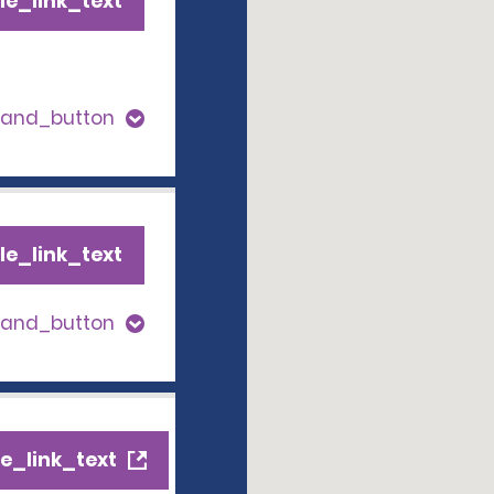
le_link_text
pand_button
le_link_text
pand_button
e_link_text