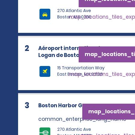
270 Atlantic Ave
map_locations_tiles_ex
Boston, MA 02110
2
Aéroport international
map_locations_ti
Logan de Boston
15 Transportation Way
map_locations_tiles_ex
East Boston, MA 02128
3
Boston Harbor Garage
map_locations_t
common_enterprise_long_name
270 Atlantic Ave