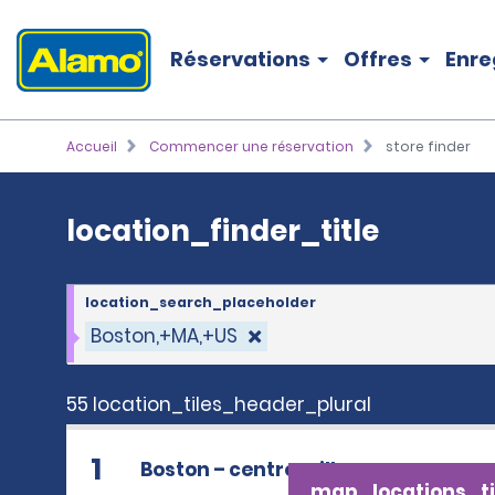
location_finder_title
Réservations
Offres
Enre
Accueil
Commencer une réservation
store finder
location_finder_title
location_search_placeholder
Boston,+MA,+US
55 location_tiles_header_plural
1
Boston – centre-ville
map_locations_ti