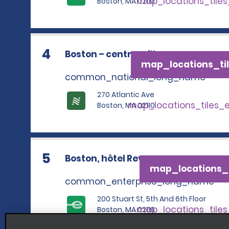
map_locations_tile
Boston, MA 02110
4
Boston – centre-ville
map_locations_til
common_national_long_name
270 Atlantic Ave
map_locations_tiles_
Boston, MA 02110
5
Boston, hôtel Revere
map_locations_t
common_enterprise_long_name
200 Stuart St, 5th And 6th Floor
map_locations_tile
Boston, MA 02116