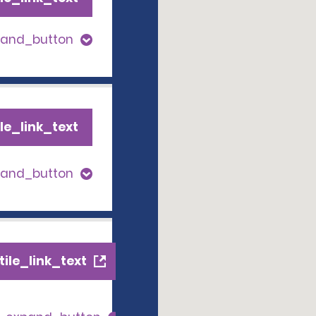
pand_button
le_link_text
pand_button
ile_link_text