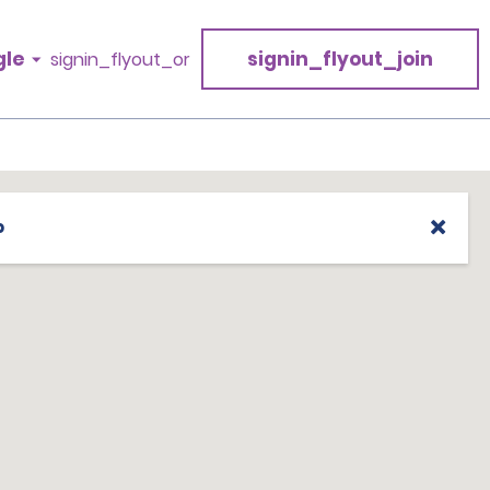
gle
signin_flyout_join
signin_flyout_or
p