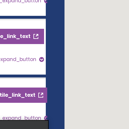
s_expand_button
e_link_text
expand_button
ile_link_text
s_expand_button