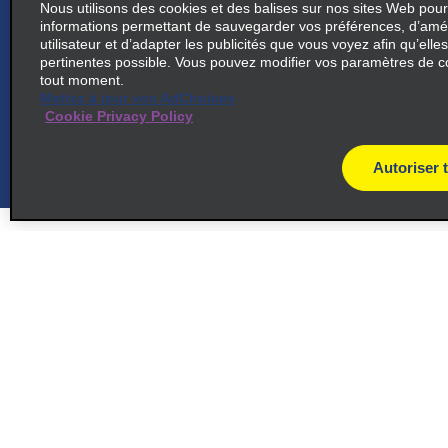
Nous utilisons des cookies et des balises sur nos sites Web pour
informations permettant de sauvegarder vos préférences, d’amél
utilisateur et d’adapter les publicités que vous voyez afin qu’elles
6
pertinentes possible. Vous pouvez modifier vos paramètres de c
Boston – Back Bay Prudential
tout moment.
map_locations_til
Center
Mettez à jour vos AdChoices
Cookie Privacy Policy
common_national_long_name
200 Stuart St, 5th And 6th
Autoriser 
Floor
map_locations_tiles_
Boston, MA 02116
7
South Boston
Soutien à la clientèle
Offres
map_locations_t
Soutien à la clientèle
Offres
common_enterprise_long_name
Aide et FAQ
Abonnez-
230 Dorchester Ave
par courri
map_locations_tile
Clients ayant un handicap
South Boston, MA 02127