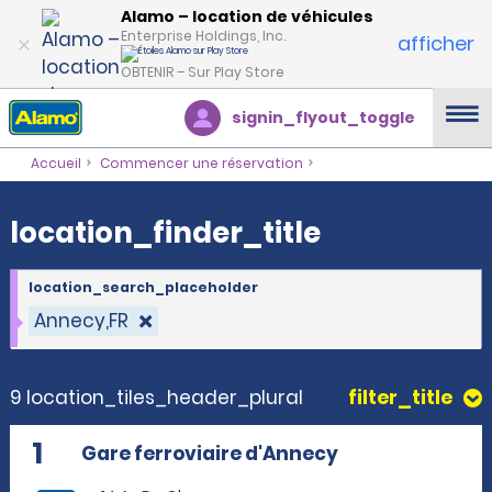
location_finder_title
Alamo – location de véhicules
Enterprise Holdings, Inc.
afficher
OBTENIR – Sur Play Store
signin_flyout_toggle
Accueil
Commencer une réservation
location_finder_title
location_search_placeholder
Annecy,FR
9 location_tiles_header_plural
filter_title
1
Gare ferroviaire d'Annecy