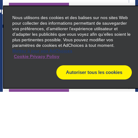
p_locations_tile_link_text
Nous utilisons des cookies et des balises sur nos sites Web
pour collecter des informations permettant de sauvegarder
vos préférences, d’améliorer l’expérience utilisateur et
5
d’adapter les publicités que vous voyez afin qu’elles soient le
Gare ferroviaire d'Annecy
plus pertinentes possible. Vous pouvez modifier vos
paramètres de cookies et AdChoices à tout moment.
common_national_long_name
Mettez à jour vos AdChoices
Cookie Privacy Policy
14 Av De Chevene
74000 Annecy
Autoriser tous les cookies
map
map_locations_tiles_expand_button
p_locations_tile_link_text
6
Gare d’Annemasse
common_enterprise_long_name