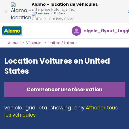
Alamo – location de véhicules
Enterprise Holdings, Inc.
OBTENIR – Sur Play Store
signin_flyout_togg
Accueil
Véhicules
United States
Location Voitures en United
States
Commencer une réservation
vehicle_grid_cta_showing_only
Afficher tous
les véhicules