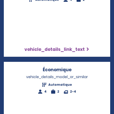
vehicle_details_link_text
Économique
Opens in a new w
vehicle_details_model_or_similar
Automatique
4
2
2-4