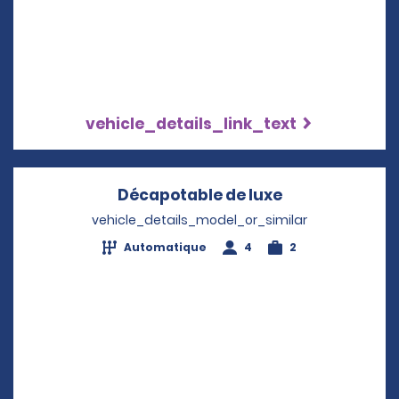
vehicle_details_link_text
Décapotable de luxe
Opens in a ne
vehicle_details_model_or_similar
Automatique
4
2