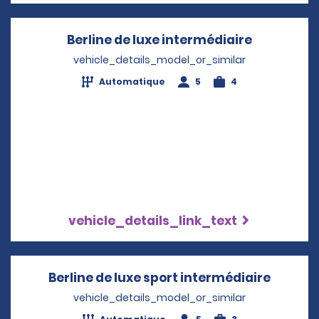
Berline de luxe intermédiaire
Opens in 
vehicle_details_model_or_similar
Automatique
5
4
vehicle_details_link_text
Berline de luxe sport intermédiaire
Opens 
vehicle_details_model_or_similar