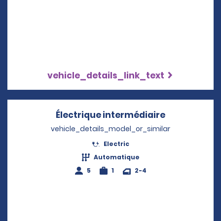
vehicle_details_link_text
Électrique intermédiaire
Opens in a 
vehicle_details_model_or_similar
Electric
Automatique
5
1
2-4