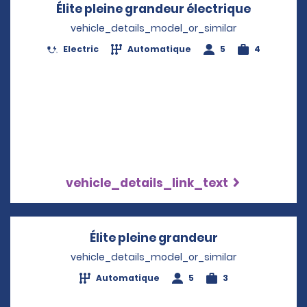
Élite pleine grandeur électrique
Opens in
vehicle_details_model_or_similar
Electric
Automatique
5
4
vehicle_details_link_text
Élite pleine grandeur
Opens in a ne
vehicle_details_model_or_similar
Automatique
5
3