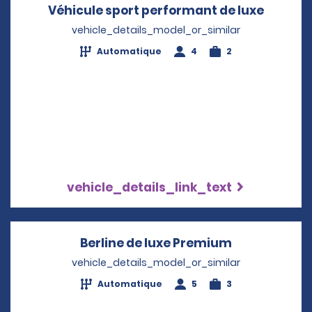
Véhicule sport performant de luxe
Opens 
vehicle_details_model_or_similar
Automatique
4
2
vehicle_details_link_text
Berline de luxe Premium
Opens in a 
vehicle_details_model_or_similar
Automatique
5
3