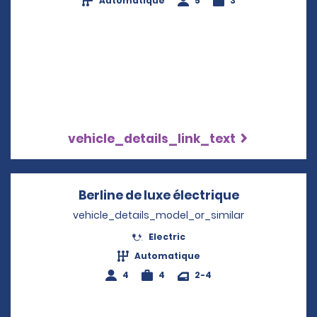
Automatique
5
3
vehicle_details_link_text
Berline de luxe électrique
Opens in a 
vehicle_details_model_or_similar
Electric
Automatique
4
4
2-4