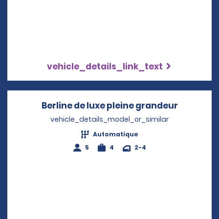
vehicle_details_link_text
Berline de luxe pleine grandeur
Opens in
vehicle_details_model_or_similar
Automatique
5
4
2-4