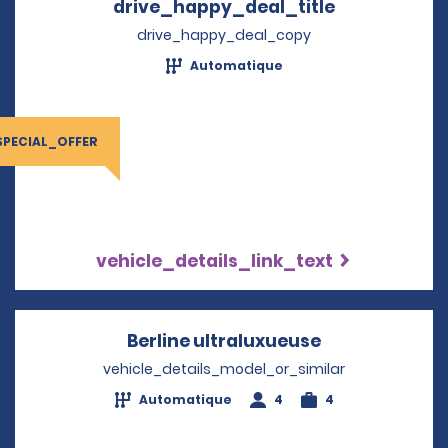
drive_happy_deal_title
Opens in a 
drive_happy_deal_copy
Automatique
SPECIAL_OFFER
vehicle_details_link_text
Berline ultraluxueuse
Opens in a n
vehicle_details_model_or_similar
Automatique
4
4