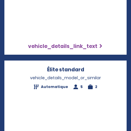
vehicle_details_link_text
Élite standard
Opens in a new w
vehicle_details_model_or_similar
Automatique
5
2