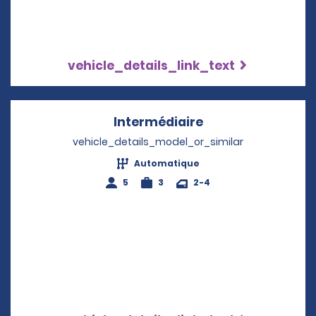
vehicle_details_link_text
Intermédiaire
Opens in a new w
vehicle_details_model_or_similar
Automatique
5
3
2-4