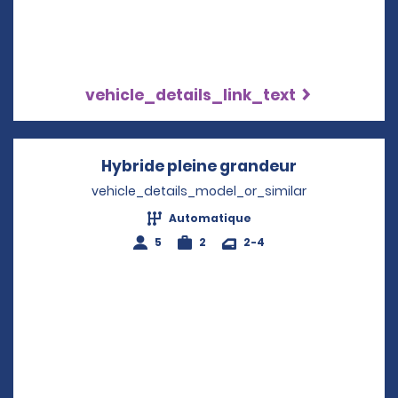
vehicle_details_link_text
Hybride pleine grandeur
Opens in a 
vehicle_details_model_or_similar
Automatique
5
2
2-4