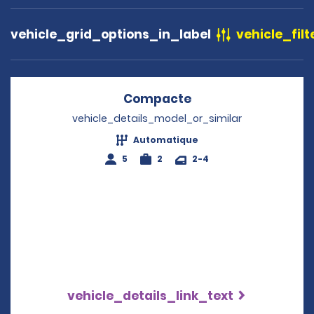
vehicle_grid_options_in_label
vehicle_filt
Compacte
Opens in a new wi
vehicle_details_model_or_similar
Automatique
5
2
2-4
vehicle_details_link_text