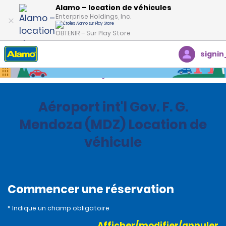
Alamo – location de véhicules
Enterprise Holdings, Inc.
OBTENIR – Sur Play Store
signin
Accueil
Succursales
Argentine
Aéroport int'l Gov. F. G.
Mendoza (MDZ) Location de
véhicule
Commencer une réservation
* Indique un champ obligatoire
Afficher/modifier/annuler