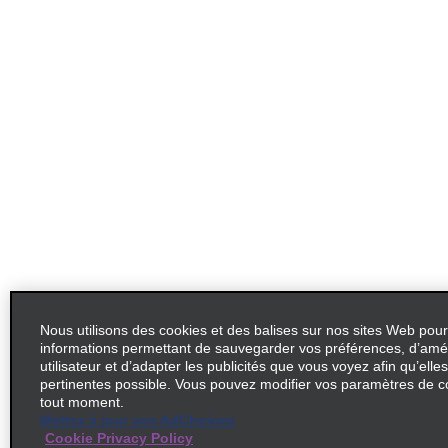
Nous utilisons des cookies et des balises sur nos sites Web pour
informations permettant de sauvegarder vos préférences, d’amél
utilisateur et d’adapter les publicités que vous voyez afin qu’elles
pertinentes possible. Vous pouvez modifier vos paramètres de c
tout moment.
Mettez à jour vos AdChoices
Cookie Privacy Policy