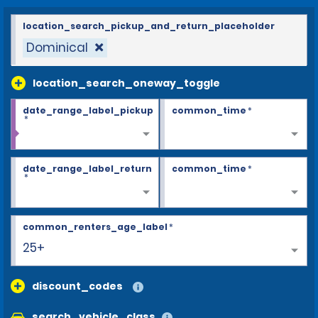
location_search_pickup_and_return_placeholder
Dominical
location_search_oneway_toggle
date_range_label_pickup
common_time
*
*
date_range_label_return
common_time
*
*
common_renters_age_label
*
25+
discount_codes
search_vehicle_class