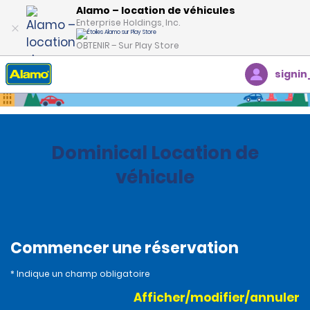
Alamo – location de véhicules
Enterprise Holdings, Inc.
OBTENIR – Sur Play Store
signin
Accueil
Succursales
Costa Rica
Dominical Location de
véhicule
Commencer une réservation
* Indique un champ obligatoire
Afficher/modifier/annuler