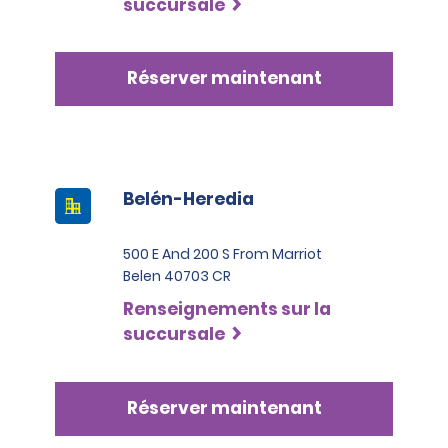
succursale
catégorie supérieure (y compris les VUS pleine
grandeur, les VUS Premium, les VUS de luxe, les
camionnettes, les fourgonnettes ou les camions
Réserver maintenant
commerciaux), les locataires doivent présenter au
moins deux cartes de crédit à leur nom. L’une de ces
cartes doit être une carte Visa, Mastercard ou
American Express dans la catégorie Black ou Infinite.
Belén-Heredia
500 E And 200 S From Marriot
Belen 40703 CR
Renseignements sur la
succursale
Réserver maintenant