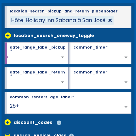
location_search_pickup_and_return_placeholder
Hôtel Holiday Inn Sabana à San José
location_search_oneway_toggle
date_range_label_pickup
common_time
*
*
date_range_label_return
common_time
*
*
common_renters_age_label
*
25+
discount_codes
search_vehicle_class