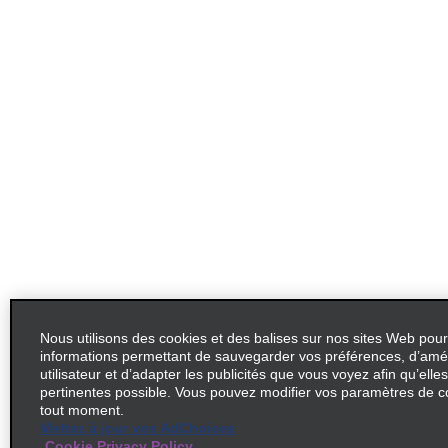
Nous utilisons des cookies et des balises sur nos sites Web pour
informations permettant de sauvegarder vos préférences, d’amél
utilisateur et d’adapter les publicités que vous voyez afin qu’elles
pertinentes possible. Vous pouvez modifier vos paramètres de c
tout moment.
Mettez à jour vos AdChoices
Cookie Privacy Policy