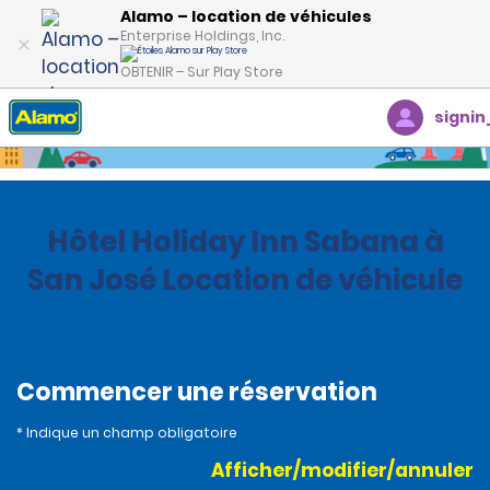
Alamo – location de véhicules
Enterprise Holdings, Inc.
OBTENIR – Sur Play Store
signin
Accueil
Succursales
Costa Rica
Hôtel Holiday Inn Sabana à
San José Location de véhicule
Commencer une réservation
* Indique un champ obligatoire
Afficher/modifier/annuler