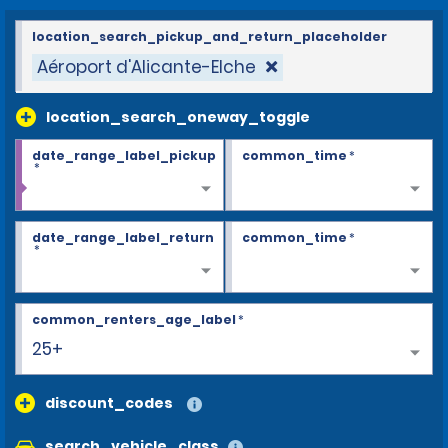
location_search_pickup_and_return_placeholder
Aéroport d'Alicante-Elche
location_search_oneway_toggle
date_range_label_pickup
common_time
*
*
date_range_label_return
common_time
*
*
common_renters_age_label
*
25+
discount_codes
search_vehicle_class