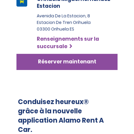
Estacion
(3) Coordonnées dans leur pays de résidence 
(adresse professionnelle ou domiciliaire) et en 
Avenida De La Estacion, 8
Espagne, ainsi que des documents de voyage, 
Estacion De Tren Orihuela
comme des billets d’avion ou de train, des cartes 
03300 Orihuela ES
d’embarquement, des réservations d’hôtel ou des 
bons d’hébergement, etc.
Renseignements sur la
succursale
Afin de louer une voiture, un VUS ou une fourgonnette 
des catégories Premium, Élite, De luxe ou Décapotable 
Réserver maintenant
dans les aéroports et les gares, les locataires doivent 
être en mesure de fournir (4) des renseignements de 
contact supplémentaires vérifiés, comme les 
renseignements sur l’emploi, deux numéros de 
téléphone, une preuve de résidence et, le cas échéant, 
des documents de voyage.
Conduisez heureux®
Les clients dont les documents ont été émis dans 
grâce à la nouvelle
deux pays différents ou plus doivent fournir une 
preuve supplémentaire d’adresse ou de résidence (c.-
application Alamo Rent A
à-d. une facture de téléphone, de gaz ou d’électricité) 
Car.
datant de moins de 90 jours.