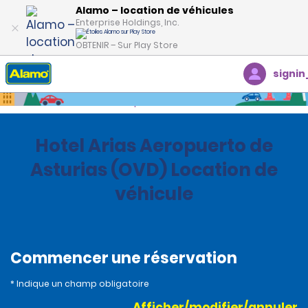
Alamo – location de véhicules
Enterprise Holdings, Inc.
OBTENIR – Sur Play Store
signin
Accueil
Succursales
Spain
Hotel Arias Aeropuerto de
Asturias (OVD) Location de
véhicule
Commencer une réservation
* Indique un champ obligatoire
Afficher/modifier/annuler