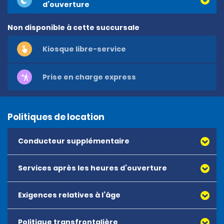
d’ouverture
Non disponible à cette succursale
Kiosque libre-service
Prise en charge express
Politiques de location
Conducteur supplémentaire
Services après les heures d’ouverture
Le prix par conducteur supplémentaire est de 15,00 EUR
par jour, pour un maximum de 10 jours à 150,00 EUR.
Exigences relatives à l’âge
Politique transfrontalière
L’âge minimum pour effectuer une location est de 