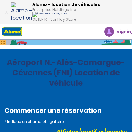
Alamo – location de véhicules
Enterprise Holdings, Inc.
OBTENIR – Sur Play Store
signin
Accueil
Succursales
France
Aéroport N.-Alès-Camargue-
Cévennes (FNI) Location de
véhicule
Commencer une réservation
* Indique un champ obligatoire
Afficher/modifier/annuler