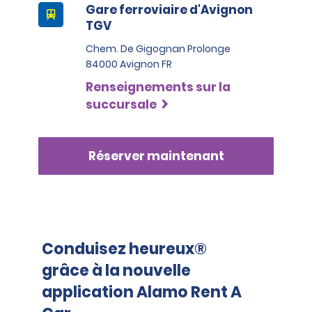
Gare ferroviaire d'Avignon
nécessaire, de demander une pièce d’identité 
TGV
supplémentaire ou de procéder à d’autres 
vérifications d’identification pouvant inclure un 
Chem. De Gigognan Prolonge
contrôle d’identité avec une organisation externe.
84000 Avignon FR
Renseignements sur la
succursale
Réserver maintenant
Conduisez heureux®
grâce à la nouvelle
application Alamo Rent A