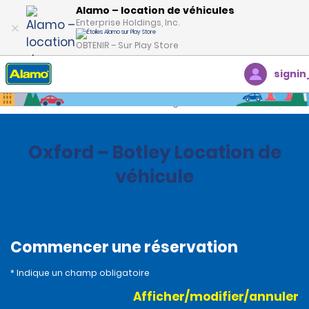
Alamo – location de véhicules
Enterprise Holdings, Inc.
OBTENIR – Sur Play Store
signin
Accueil
Succursales
United Kingdom
Oxford – Botley Location de
véhicule
Commencer une réservation
* Indique un champ obligatoire
Afficher/modifier/annuler