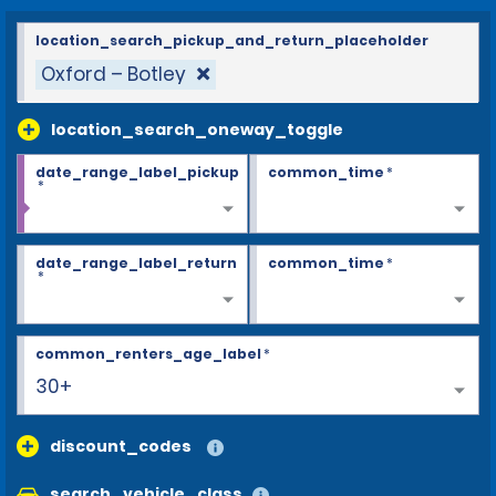
location_search_pickup_and_return_placeholder
Oxford – Botley
location_search_oneway_toggle
date_range_label_pickup
common_time
*
*
date_range_label_return
common_time
*
*
common_renters_age_label
*
30+
discount_codes
search_vehicle_class