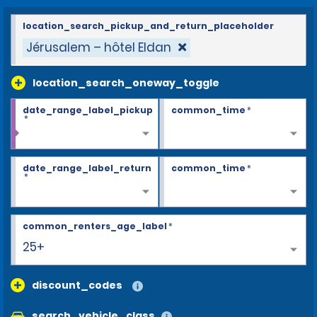
location_search_pickup_and_return_placeholder
Jérusalem – hôtel Eldan
location_search_oneway_toggle
date_range_label_pickup
common_time
*
*
date_range_label_return
common_time
*
*
common_renters_age_label
*
25+
discount_codes
search_vehicle_class