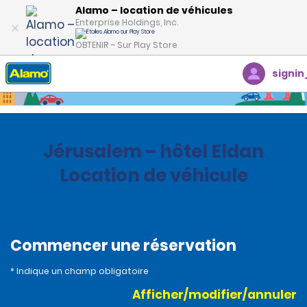
Alamo – location de véhicules
Enterprise Holdings, Inc.
OBTENIR – Sur Play Store
signin
Accueil
Succursales
Israel
Jérusalem – hôtel Eldan
Location de véhicule
Commencer une réservation
* Indique un champ obligatoire
Afficher/modifier/annuler