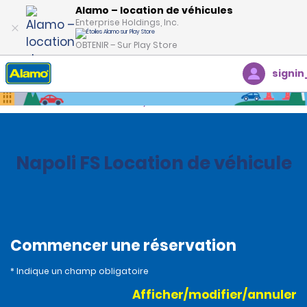
Alamo – location de véhicules
Enterprise Holdings, Inc.
OBTENIR – Sur Play Store
signin
Accueil
Succursales
Italy
Napoli FS Location de véhicule
Commencer une réservation
* Indique un champ obligatoire
Afficher/modifier/annuler