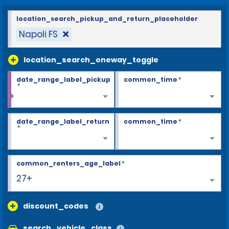
location_search_pickup_and_return_placeholder
Napoli FS
location_search_oneway_toggle
date_range_label_pickup
common_time
*
*
date_range_label_return
common_time
*
*
common_renters_age_label
*
25
discount_codes
search_vehicle_class