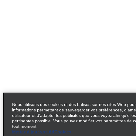
Nous utilisons des cookies et des balises sur nos sites Web pour
informations permettant de sauvegarder vos préférences, d’amél
utilisateur et d’adapter les publicités que vous voyez afin qu’elles
pertinentes possible. Vous pouvez modifier vos paramètres de c
tout moment.
Mettez à jour vos AdChoices