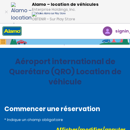
Alamo – location de véhicules
Enterprise Holdings, Inc.
OBTENIR – Sur Play Store
signin
Accueil
Succursales
Mexique
Aéroport international de
Querétaro (QRO) Location de
véhicule
Commencer une réservation
* Indique un champ obligatoire
Afficher/modifier/annuler