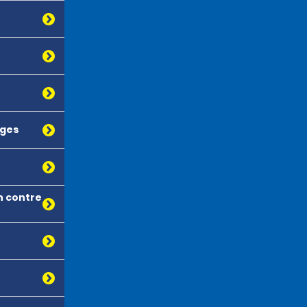
ages
n contre