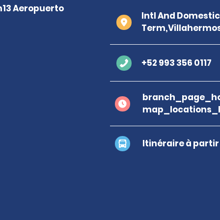
Intl And Domesti
Term,Villahermo
+52 993 356 0117
branch_page_ho
map_locations_b
Itinéraire à parti