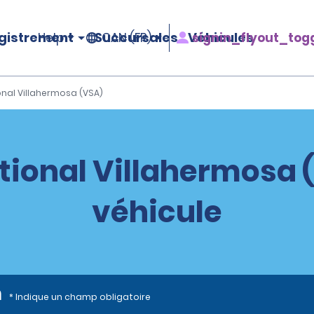
gistrement
Succursales
Véhicules
signin_flyout_tog
Help
CAN (FR)
onal Villahermosa (VSA)
tional Villahermosa 
véhicule
n
* Indique un champ obligatoire