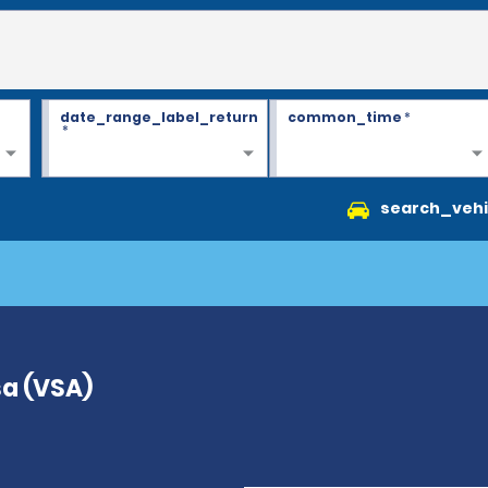
date_range_label_return
common_time
*
*
search_vehi
sa (VSA)