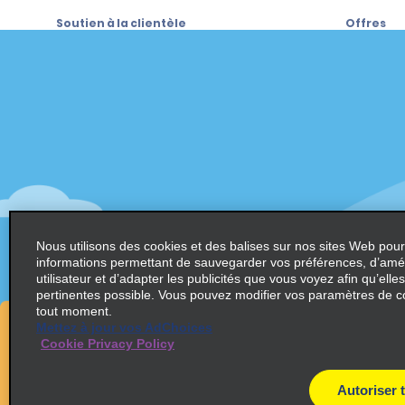
Soutien à la clientèle
Offres
Soutien à la clientèle
Offres
Aide et FAQ
Abonnez-
par courri
Clients ayant un handicap
Alamo Ins
Réservations
Alamo In
Commencer une réservation
Ouvrir un
Afficher/Modifier/Annuler
Enregistrement accéléré
Nous utilisons des cookies et des balises sur nos sites Web pour
Program
informations permettant de sauvegarder vos préférences, d’amél
Prise en charge express
utilisateur et d’adapter les publicités que vous voyez afin qu’elles
Program
Voyages précédents / Reçus
pertinentes possible. Vous pouvez modifier vos paramètres de c
partenai
tout moment.
Locations de véhicules aller simple
Mettez à jour vos AdChoices
Occasion
Cookie Privacy Policy
Agents d
Voyagist
Autoriser 