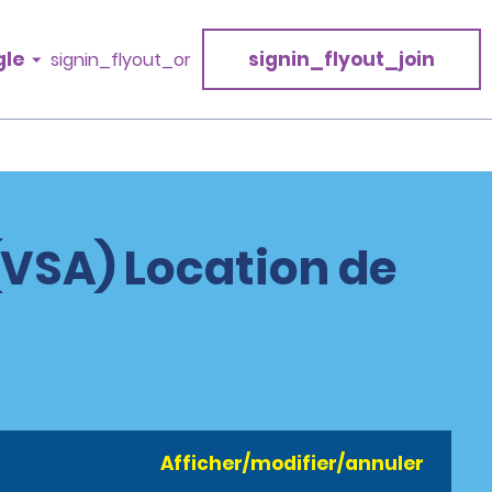
gle
signin_flyout_join
signin_flyout_or
(VSA) Location de
Afficher/modifier/annuler