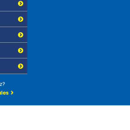
z?
ules