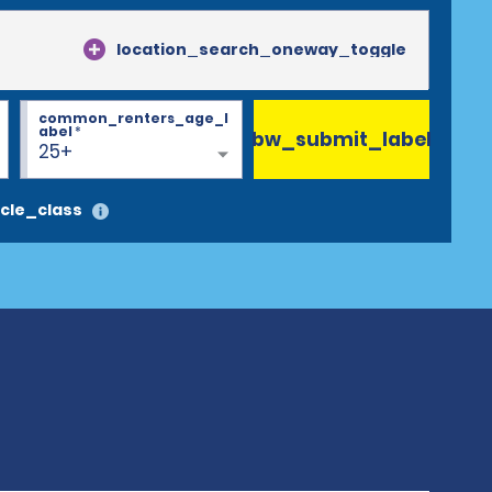
location_search_oneway_toggle
common_renters_age_l
abel
*
bw_submit_label
25+
cle_class