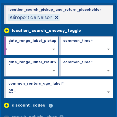
location_search_pickup_and_return_placeholder
Aéroport de Nelson
location_search_oneway_toggle
date_range_label_pickup
common_time
*
*
date_range_label_return
common_time
*
*
common_renters_age_label
*
25+
discount_codes
search_vehicle_class