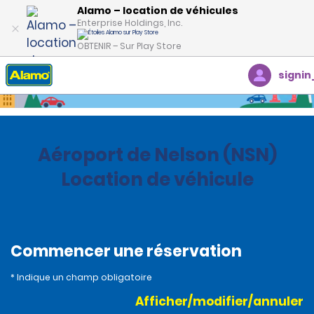
Alamo – location de véhicules
Enterprise Holdings, Inc.
OBTENIR – Sur Play Store
signin
Accueil
Succursales
New Zealand
Aéroport de Nelson (NSN)
Location de véhicule
Commencer une réservation
* Indique un champ obligatoire
Afficher/modifier/annuler