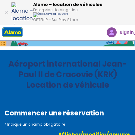
Alamo – location de véhicules
Enterprise Holdings, Inc.
OBTENIR – Sur Play Store
signin
Accueil
Succursales
Poland
Aéroport international Jean-
Paul II de Cracovie (KRK)
Location de véhicule
Commencer une réservation
* Indique un champ obligatoire
Afficher/modifier/annuler