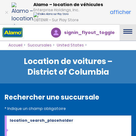
Alamo – location de véhicules
Enterprise Holdings, Inc.
afficher
OBTENIR – Sur Play Store
signin_flyout_toggle
Accueil
Succursales
United States
Location de voitures –
District of Columbia
Rechercher une succursale
* Indique un champ obligatoire
location_search_placeholder