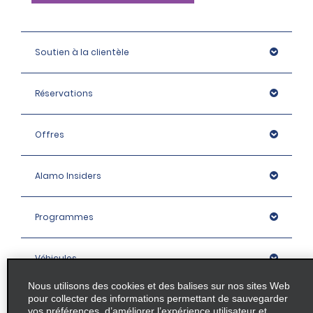
Soutien à la clientèle
Réservations
Offres
Alamo Insiders
Programmes
Véhicules
Nous utilisons des cookies et des balises sur nos sites Web
pour collecter des informations permettant de sauvegarder
Succursales
vos préférences, d’améliorer l’expérience utilisateur et