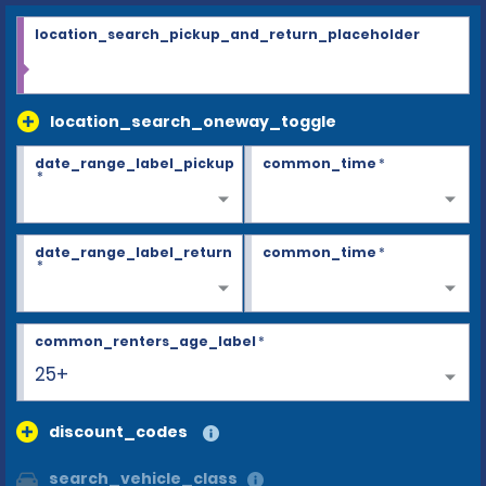
location_search_pickup_and_return_placeholder
location_search_oneway_toggle
date_range_label_pickup
common_time
*
*
date_range_label_return
common_time
*
*
common_renters_age_label
*
25+
discount_codes
search_vehicle_class