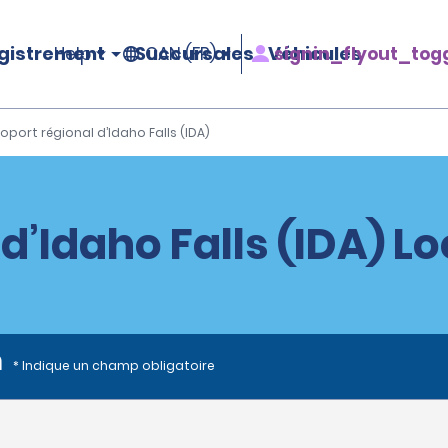
gistrement
Succursales
Véhicules
signin_flyout_tog
Help
CAN (FR)
oport régional d’Idaho Falls (IDA)
d’Idaho Falls (IDA) L
n
* Indique un champ obligatoire