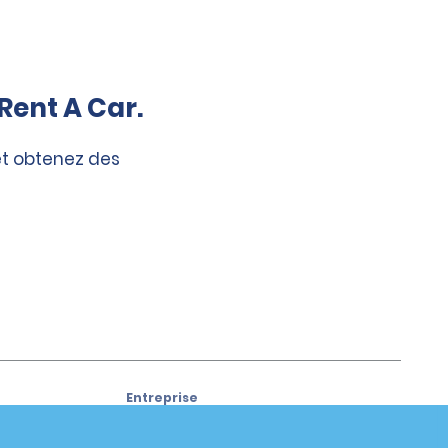
Rent A Car.
et obtenez des
Entreprise
À propos d’Alamo