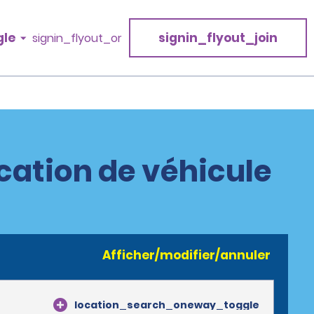
gle
signin_flyout_join
signin_flyout_or
ocation de véhicule
Afficher/modifier/annuler
location_search_oneway_toggle