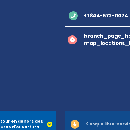
+1 844-572-0074
branch_page_ho
map_locations_b
tour en dehors des
Kiosque libre-servi
ures d’ouverture