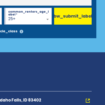
common_renters_age_l
abel
*
bw_submit_label
25+
cle_class
Idaho Falls, ID 83402