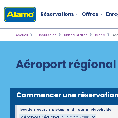
Réservations
Offres
Enre
Accueil
Succursales
United States
Idaho
Aér
Aéroport régional 
Commencer une réservatio
location_search_pickup_and_return_placeholder
Aéroport régional d’Idaho Falls