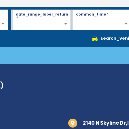
date_range_label_return
common_time
*
*
search_vehi
)
2140 N Skyline Dr,