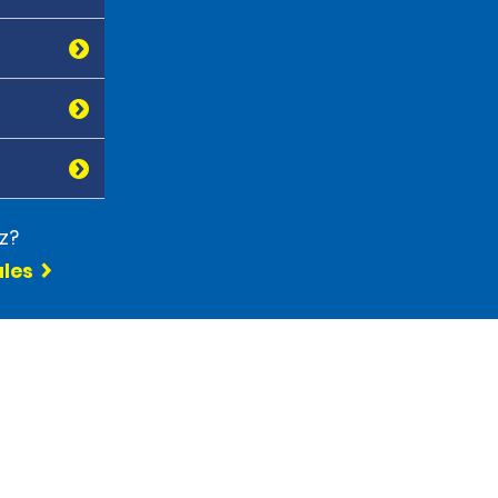
z?
ules