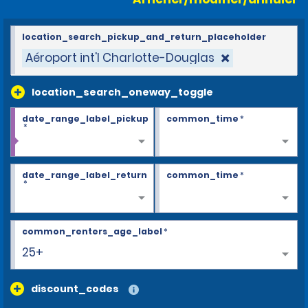
location_search_pickup_and_return_placeholder
Aéroport int'l Charlotte-Douglas
location_search_oneway_toggle
date_range_label_pickup
common_time
*
*
date_range_label_return
common_time
*
*
common_renters_age_label
*
25+
discount_codes