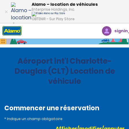
Alamo – location de véhicules
Enterprise Holdings, Inc.
OBTENIR – Sur Play Store
signin
Accueil
Succursales
United States
North Carolina
Aéroport int'l Charlotte-
Douglas (CLT) Location de
véhicule
Commencer une réservation
* Indique un champ obligatoire
Afficher/modifier/annuler