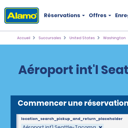
Réservations
Offres
Enre
Accueil
Succursales
United States
Washington
Aéroport int'l Se
Commencer une réservatio
location_search_pickup_and_return_placeholder
Aéroport int'l Seattle-Tacoma