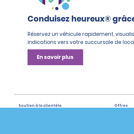
Conduisez heureux® grâce 
Réservez un véhicule rapidement, visualis
indications vers votre succursale de loca
En savoir plus
Soutien à la clientèle
Offres
Soutien à la clientèle
Offres
Aide et FAQ
Abonnez-
par courri