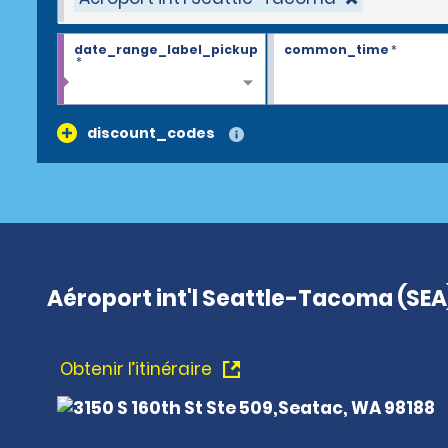
date_range_label_pickup
common_time
*
*
discount_codes
Aéroport int'l Seattle-Tacoma (SEA
Obtenir l’itinéraire