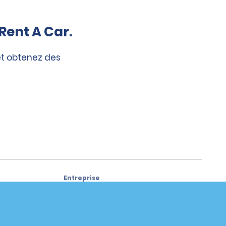
Rent A Car.
et obtenez des
Entreprise
À propos d’Alamo
Carrières