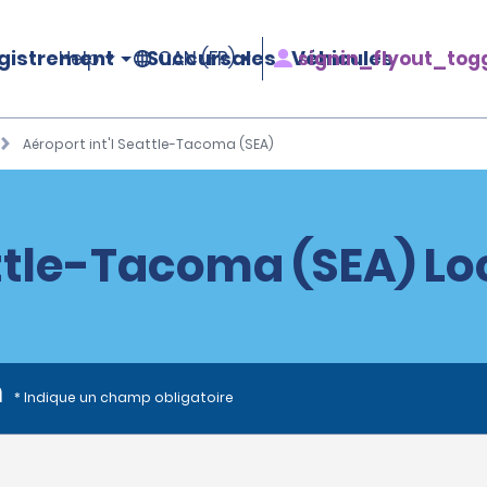
gistrement
Succursales
Véhicules
signin_flyout_tog
Help
CAN (FR)
Aéroport int'l Seattle-Tacoma (SEA)
attle-Tacoma (SEA) Lo
n
* Indique un champ obligatoire