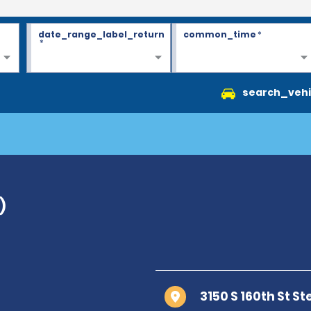
date_range_label_return
common_time
*
*
search_vehi
)
3150 S 160th St S