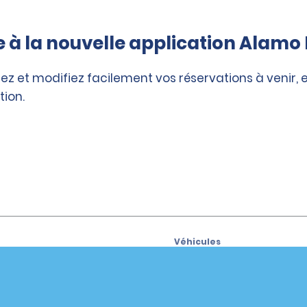
à la nouvelle application Alamo 
ez et modifiez facilement vos réservations à venir, 
tion.
Véhicules
Voitures
vous aux offres spéciales
VUS
el