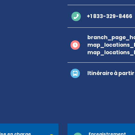
+1 833-329-8466
branch_page_ho
map_locations_
map_locations_b
Itinéraire à parti
ise en charge
Enregistrement