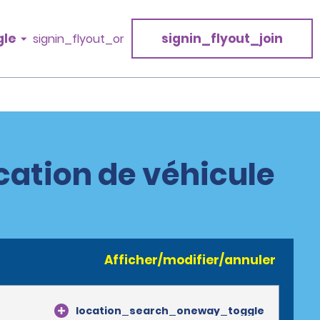
gle
signin_flyout_join
signin_flyout_or
cation de véhicule
Afficher/modifier/annuler
location_search_oneway_toggle