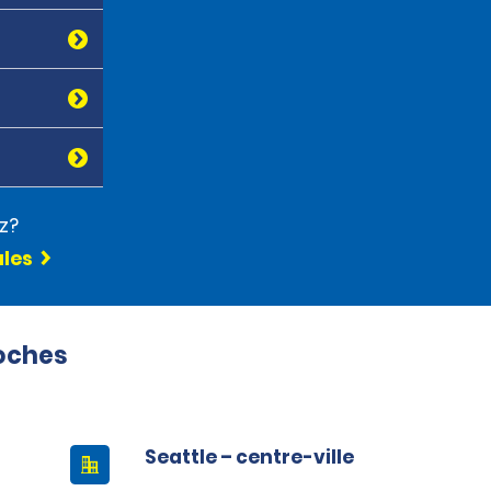
z?
ules
roches
Seattle – centre-ville