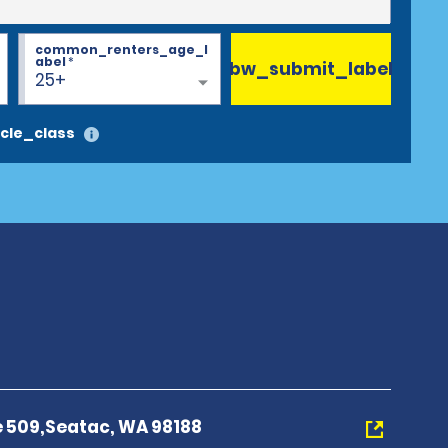
common_renters_age_l
abel
*
bw_submit_label
25+
cle_class
te 509,Seatac, WA 98188