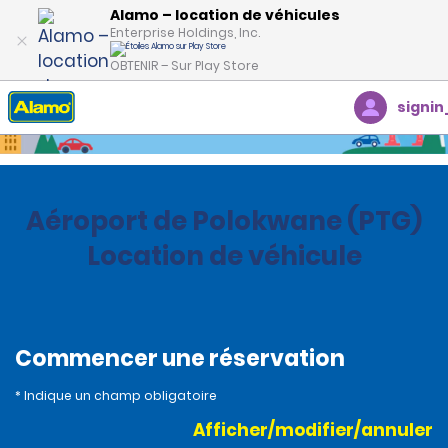
Alamo – location de véhicules
Enterprise Holdings, Inc.
OBTENIR – Sur Play Store
signin
Accueil
Succursales
South Africa
Aéroport de Polokwane (PTG)
Location de véhicule
Commencer une réservation
* Indique un champ obligatoire
Afficher/modifier/annuler