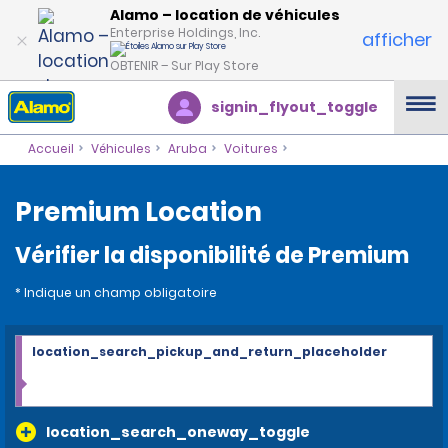
Alamo – location de véhicules
Enterprise Holdings, Inc.
afficher
OBTENIR – Sur Play Store
signin_flyout_toggle
Accueil
Véhicules
Aruba
Voitures
Premium Location
Vérifier la disponibilité de Premium
* Indique un champ obligatoire
location_search_pickup_and_return_placeholder
location_search_oneway_toggle