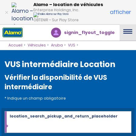
Alamo – location de véhicules
Enterprise Holdings, Inc.
afficher
OBTENIR – Sur Play Store
signin_flyout_toggle
Accueil
Véhicules
Aruba
VUS
VUS intermédiaire Location
Vérifier la disponibilité de VUS
intermédiaire
* Indique un champ obligatoire
location_search_pickup_and_return_placeholder