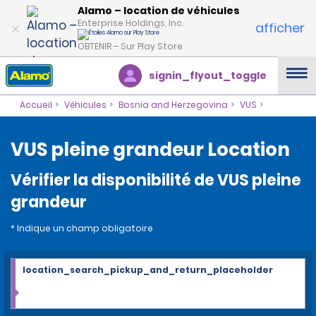
Alamo – location de véhicules
Enterprise Holdings, Inc.
afficher
OBTENIR – Sur Play Store
signin_flyout_toggle
Accueil
Véhicules
Bosnia and Herzegovina
VUS
VUS pleine grandeur Location
Vérifier la disponibilité de VUS pleine
grandeur
* Indique un champ obligatoire
location_search_pickup_and_return_placeholder