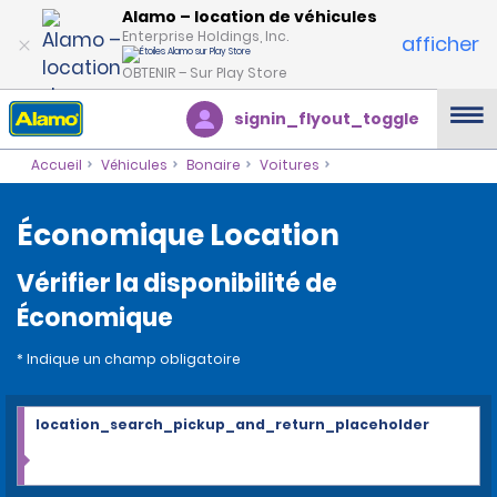
Alamo – location de véhicules
Enterprise Holdings, Inc.
afficher
OBTENIR – Sur Play Store
signin_flyout_toggle
Accueil
Véhicules
Bonaire
Voitures
Économique Location
Vérifier la disponibilité de
Économique
* Indique un champ obligatoire
location_search_pickup_and_return_placeholder