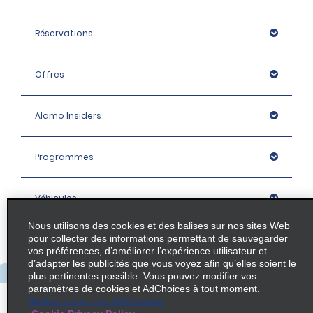
Réservations
Offres
Alamo Insiders
Programmes
Véhicules
Nous utilisons des cookies et des balises sur nos sites Web
pour collecter des informations permettant de sauvegarder
Succursales
vos préférences, d’améliorer l’expérience utilisateur et
d’adapter les publicités que vous voyez afin qu’elles soient le
plus pertinentes possible. Vous pouvez modifier vos
Entreprise
paramètres de cookies et AdChoices à tout moment.
Mettez à jour vos AdChoices