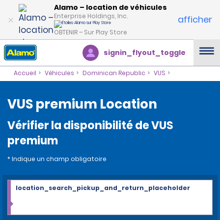
Alamo – location de véhicules
Enterprise Holdings, Inc.
afficher
OBTENIR – Sur Play Store
signin_flyout_toggle
Accueil
Véhicules
Dominican Republic
VUS
VUS premium Location
Vérifier la disponibilité de VUS
premium
* Indique un champ obligatoire
location_search_pickup_and_return_placeholder