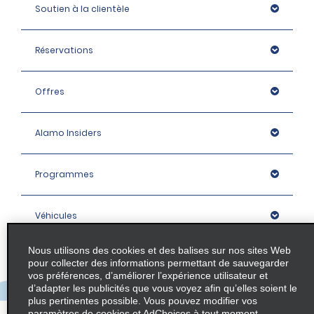
Soutien à la clientèle
Réservations
Offres
Alamo Insiders
Programmes
Véhicules
Nous utilisons des cookies et des balises sur nos sites Web
Succursales
pour collecter des informations permettant de sauvegarder
vos préférences, d’améliorer l’expérience utilisateur et
d’adapter les publicités que vous voyez afin qu’elles soient le
Entreprise
plus pertinentes possible. Vous pouvez modifier vos
paramètres de cookies et AdChoices à tout moment.