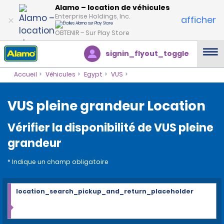
Alamo – location de véhicules
Enterprise Holdings, Inc.
afficher
OBTENIR – Sur Play Store
signin_flyout_toggle
Accueil
Véhicules
Egypt
VUS
VUS pleine grandeur Location
Vérifier la disponibilité de VUS pleine
grandeur
* Indique un champ obligatoire
location_search_pickup_and_return_placeholder