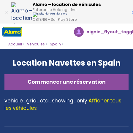
Alamo – location de véhicules
Enterprise Holdings, Inc.
OBTENIR – Sur Play Store
signin_flyout_togg
Accueil
Véhicules
Spain
Location Navettes en Spain
Commencer une réservation
vehicle_grid_cta_showing_only
Afficher tous
les véhicules