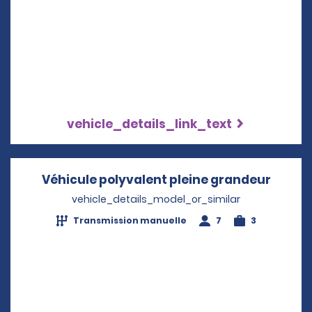
vehicle_details_link_text
Véhicule polyvalent pleine grandeur
Opens 
vehicle_details_model_or_similar
Transmission manuelle
7
3