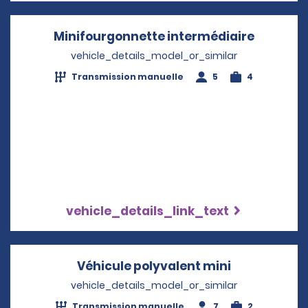
Minifourgonnette intermédiaire
Opens i
vehicle_details_model_or_similar
Transmission manuelle
5
4
vehicle_details_link_text
Véhicule polyvalent mini
Opens in a 
vehicle_details_model_or_similar
Transmission manuelle
7
2