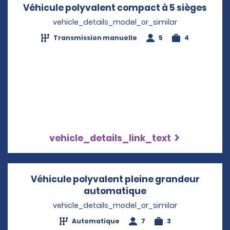
Véhicule polyvalent compact à 5 sièges
Open
vehicle_details_model_or_similar
Transmission manuelle
5
4
vehicle_details_link_text
Véhicule polyvalent pleine grandeur
automatique
Opens in a new w
vehicle_details_model_or_similar
Automatique
7
3