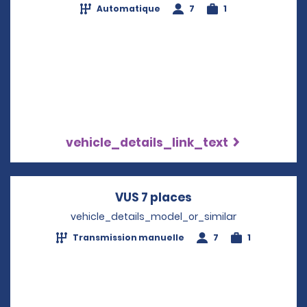
Automatique
7
1
vehicle_details_link_text
VUS 7 places
Opens in a new w
vehicle_details_model_or_similar
Transmission manuelle
7
1