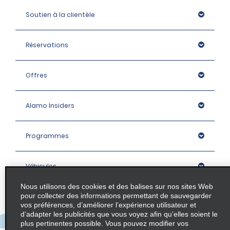
Soutien à la clientèle
Réservations
Offres
Alamo Insiders
Programmes
Véhicules
Nous utilisons des cookies et des balises sur nos sites Web
pour collecter des informations permettant de sauvegarder
Succursales
vos préférences, d’améliorer l’expérience utilisateur et
d’adapter les publicités que vous voyez afin qu’elles soient le
plus pertinentes possible. Vous pouvez modifier vos
Entreprise