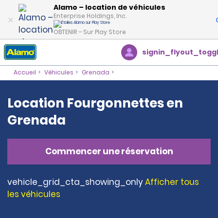
Alamo – location de véhicules
Enterprise Holdings, Inc.
OBTENIR – Sur Play Store
signin_flyout_togg
Accueil
Véhicules
Grenada
Location Fourgonnettes en
Grenada
Commencer une réservation
vehicle_grid_cta_showing_only
Afficher tous
les véhicules