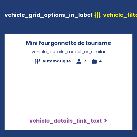
vehicle_grid_options_in_label
vehicle_filt
Mini fourgonnette de tourisme
Opens in
vehicle_details_model_or_similar
Automatique
7
4
vehicle_details_link_text