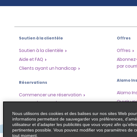
Soutien à la clientèle
Offres
Soutien à la clientèle
Offres
Aide et FAQ
Abonnez-
par courri
Clients ayant un handicap
Alamo Ins
Réservations
Alamo In
Commencer une réservation
Ouvrir un
Afficher/Modifier/Annuler
Enregistrement accéléré
Nous utilisons des cookies et des balises sur nos sites Web pour
Program
informations permettant de sauvegarder vos préférences, d’amél
Prise en charge express
utilisateur et d’adapter les publicités que vous voyez afin qu’elles
Program
Voyages précédents / Reçus
pertinentes possible. Vous pouvez modifier vos paramètres de c
partenai
tout moment.