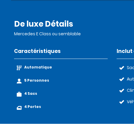
De luxe Détails
Mercedes E Class ou semblable
Caractéristiques
Inclu
Automatique
Sac
Au
5 Personnes
Cli
4 Sacs
Véh
4 Portes