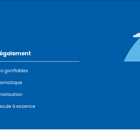
t également
s gonflables
tomatique
matisation
icule à essence