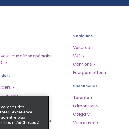
Véhicules
Voitures
vous aux offres spéciales
VUS
el
Camions
Fourgonnettes
iders
Succursales
siders
e session
Toronto
Edmonton
 collecter des
mes
iorer l’expérience
Calgary
 soient le plus
me de récompenses pour
Vancouver
ookies et AdChoices à
res