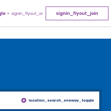
gle
signin_flyout_join
signin_flyout_or
location_search_oneway_toggle