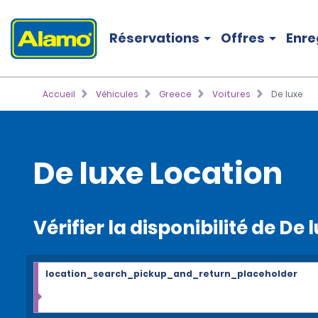
Réservations
Offres
Enre
Accueil
Véhicules
Greece
Voitures
De luxe
De luxe Location
Vérifier la disponibilité de De 
location_search_pickup_and_return_placeholder