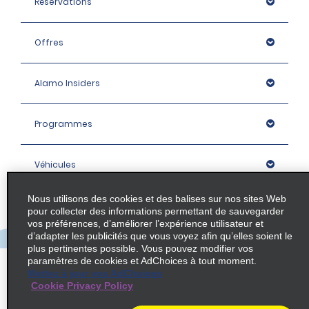
Réservations
Offres
Alamo Insiders
Programmes
Véhicules
Nous utilisons des cookies et des balises sur nos sites Web
Succursales
pour collecter des informations permettant de sauvegarder
vos préférences, d’améliorer l’expérience utilisateur et
d’adapter les publicités que vous voyez afin qu’elles soient le
Entreprise
plus pertinentes possible. Vous pouvez modifier vos
paramètres de cookies et AdChoices à tout moment.
Mettez à jour vos AdChoices
Cookie Privacy Policy
Politique / Plan du site