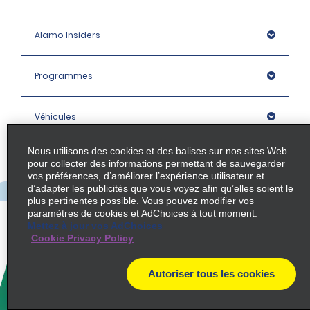
Alamo Insiders
Programmes
Véhicules
Nous utilisons des cookies et des balises sur nos sites Web
Succursales
pour collecter des informations permettant de sauvegarder
vos préférences, d’améliorer l’expérience utilisateur et
d’adapter les publicités que vous voyez afin qu’elles soient le
Entreprise
plus pertinentes possible. Vous pouvez modifier vos
paramètres de cookies et AdChoices à tout moment.
Mettez à jour vos AdChoices
Cookie Privacy Policy
Politique / Plan du site
Autoriser tous les cookies
© 2026 Enterprise Holdings, Inc. All rights Reserved.