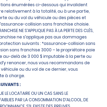
actions énumérées ci-dessous qui invalident
 relativement à la totalité, ou à une partie,
te ou du vol du véhicule ou des pièces et
d’assurance-collision sans franchise choisie.
RANCHISE NE S’APPLIQUE PAS À LA PERTE DES CLÉS,
franchise ne s’applique pas aux dommages
protection suivants : *assurance-collision sans
ision sans franchise 3000 – le propriétaire paie
 au-delà de 3 000 $ imputable à la perte ou
ou d’y renoncer, nous vous recommandons de
éhicule ou du vol de ce dernier, vous
ste à charge.
SUIVANTS :
QUE LE LOCATAIRE OU UN CAS SANS LE
FAIBLIES PAR LA CONSOMMATION D’ALCOOL, DE
DONNANCE, S’IL EXISTE DES PREUVES