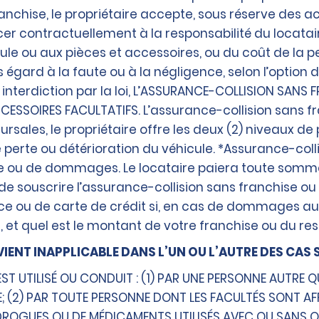
franchise, le propriétaire accepte, sous réserve des 
er contractuellement à la responsabilité du locataire
ou aux pièces et accessoires, ou du coût de la per
 égard à la faute ou à la négligence, selon l’option 
interdiction par la loi, L’ASSURANCE-COLLISION SANS F
ESSOIRES FACULTATIFS. L’assurance-collision sans 
sales, le propriétaire offre les deux (2) niveaux de 
e perte ou détérioration du véhicule. *Assurance-coll
te ou de dommages. Le locataire paiera toute somme
e souscrire l’assurance-collision sans franchise 
e ou de carte de crédit si, en cas de dommages au v
 et quel est le montant de votre franchise ou du re
ENT INAPPLICABLE DANS L’UN OU L’AUTRE DES CAS 
EST UTILISÉ OU CONDUIT : (1) PAR UNE PERSONNE AUTRE 
; (2) PAR TOUTE PERSONNE DONT LES FACULTÉS SONT AF
DROGUES OU DE MÉDICAMENTS UTILISÉS AVEC OU SANS OR