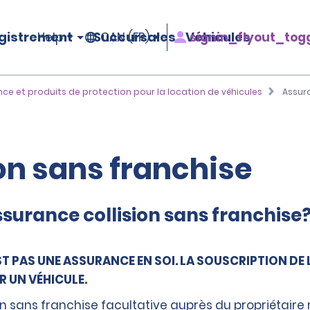
gistrement
Succursales
Véhicules
signin_flyout_tog
Help
CAN (FR)
ce et produits de protection pour la location de véhicules
Assura
on sans franchise
assurance collision sans franchise
T PAS UNE ASSURANCE EN SOI. LA SOUSCRIPTION DE
R UN VÉHICULE.
ion sans franchise facultative auprès du propriétair