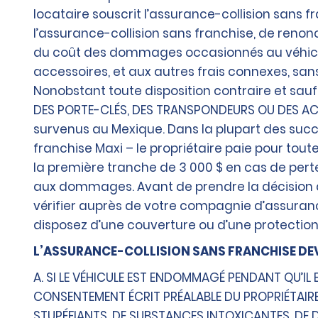
locataire souscrit l’assurance-collision sans 
l’assurance-collision sans franchise, de renonc
du coût des dommages occasionnés au véhicule 
accessoires, et aux autres frais connexes, sans
Nonobstant toute disposition contraire et sauf 
DES PORTE-CLÉS, DES TRANSPONDEURS OU DES ACC
survenus au Mexique. Dans la plupart des succur
franchise Maxi – le propriétaire paie pour tout
la première tranche de 3 000 $ en cas de per
aux dommages. Avant de prendre la décision d
vérifier auprès de votre compagnie d’assuranc
disposez d’une couverture ou d’une protection,
L’ASSURANCE-COLLISION SANS FRANCHISE DEVI
A. SI LE VÉHICULE EST ENDOMMAGÉ PENDANT QU’IL 
CONSENTEMENT ÉCRIT PRÉALABLE DU PROPRIÉTAIRE
STUPÉFIANTS, DE SUBSTANCES INTOXICANTES, DE 