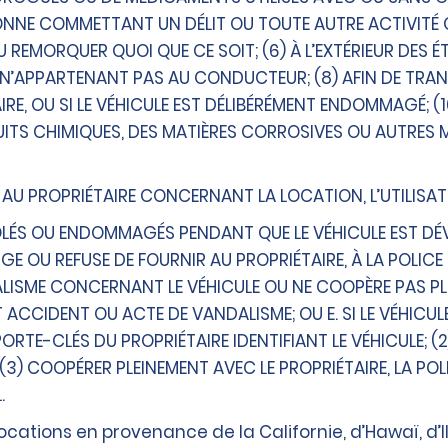
ONNE COMMETTANT UN DÉLIT OU TOUTE AUTRE ACTIVITÉ C
 REMORQUER QUOI QUE CE SOIT; (6) À L’EXTÉRIEUR DES 
 N’APPARTENANT PAS AU CONDUCTEUR; (8) AFIN DE TRAN
RE, OU SI LE VÉHICULE EST DÉLIBÉRÉMENT ENDOMMAGÉ; (
DUITS CHIMIQUES, DES MATIÈRES CORROSIVES OU AUTRES
S AU PROPRIÉTAIRE CONCERNANT LA LOCATION, L’UTILISAT
VOLÉS OU ENDOMMAGÉS PENDANT QUE LE VÉHICULE EST DÉV
LIGE OU REFUSE DE FOURNIR AU PROPRIÉTAIRE, À LA POLI
SME CONCERNANT LE VÉHICULE OU NE COOPÈRE PAS PLEI
CCIDENT OU ACTE DE VANDALISME; OU E. SI LE VÉHICULE E
PORTE-CLÉS DU PROPRIÉTAIRE IDENTIFIANT LE VÉHICULE; (2
(3) COOPÉRER PLEINEMENT AVEC LE PROPRIÉTAIRE, LA PO
.
ocations en provenance de la Californie, d’Hawaï, d’Il