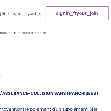
gle
signin_flyout_join
signin_flyout_or
nce-collision sans franchise
?
 L’ASSURANCE-COLLISION SANS FRANCHISE EST
e moyennant le paiement d’un supplément. Si le