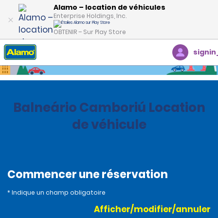
Alamo – location de véhicules
Enterprise Holdings, Inc.
OBTENIR – Sur Play Store
signin
Accueil
Succursales
Brazil
Balneário Camboriú Location
de véhicule
Commencer une réservation
* Indique un champ obligatoire
Afficher/modifier/annuler