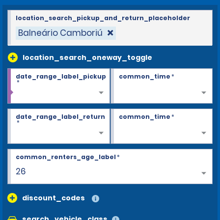
location_search_pickup_and_return_placeholder
Balneário Camboriú
location_search_oneway_toggle
date_range_label_pickup
common_time
*
*
date_range_label_return
common_time
*
*
common_renters_age_label
*
26
discount_codes
search_vehicle_class