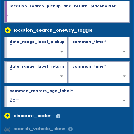
location_search_pickup_and_return_placeholder
location_search_oneway_toggle
date_range_label_pickup
common_time
*
*
date_range_label_return
common_time
*
*
common_renters_age_label
*
25+
discount_codes
search_vehicle_class