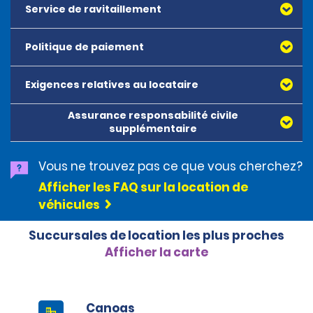
Service de ravitaillement
Politique de paiement
Exigences relatives au locataire
Toutes les cartes de débit et de crédit reconnues,
émises par American Express, Mastercard, Visa,
Assurance responsabilité civile
Discover Card et Diners Club, sont acceptées. Toutes
supplémentaire
les cartes présentées doivent être au nom du
locataire. Les cartes prépayées ne sont pas
acceptées comme modes de paiement. Les cartes
Vous ne trouvez pas ce que vous cherchez?
numériques (Apple Pay, Google Pay, etc.), les cartes de
Afficher les FAQ sur la location de
débit et l’argent comptant peuvent être utilisés pour
véhicules
régler tout solde impayé à la fin de la location. Un
dépôt de garantie ainsi que le coût estimé de la
location seront prélevés au moment de la location. Le
Succursales de location les plus proches
dépôt est de 500 BRL pour les catégories Petite
Afficher la carte
citadine et Économique, de 750 BRL pour la catégorie
Intermédiaire, de 2 000 BRL pour la catégorie VUS et de
3 000 BRL pour la catégorie Premium. Pour les véhicules
Super Premium et De luxe, un dépôt de 4 500 BRL est
Canoas