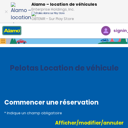
Alamo – location de véhicules
Enterprise Holdings, Inc.
OBTENIR – Sur Play Store
signin
Accueil
Succursales
Brazil
Pelotas Location de véhicule
Commencer une réservation
* Indique un champ obligatoire
Afficher/modifier/annuler