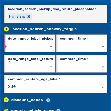
location_search_pickup_and_return_placeholder
Pelotas
location_search_oneway_toggle
date_range_label_pickup
common_time
*
*
date_range_label_return
common_time
*
*
common_renters_age_label
*
25
discount_codes
search_vehicle_class