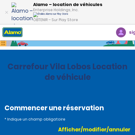
Alamo – location de véhicules
Enterprise Holdings, Inc.
OBTENIR – Sur Play Store
si
Accueil
Succursales
Brazil
Carrefour Vila Lobos Location
de véhicule
Commencer une réservation
* Indique un champ obligatoire
Afficher/modifier/annuler