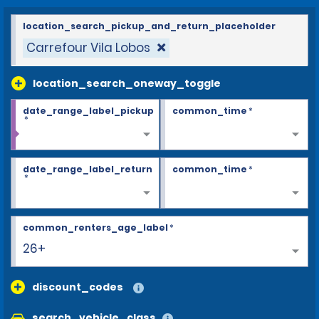
location_search_pickup_and_return_placeholder
Carrefour Vila Lobos
location_search_oneway_toggle
date_range_label_pickup
common_time
*
*
date_range_label_return
common_time
*
*
common_renters_age_label
*
26+
discount_codes
search_vehicle_class