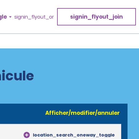
gle
signin_flyout_join
signin_flyout_or
icule
Afficher/modifier/annuler
location_search_oneway_toggle