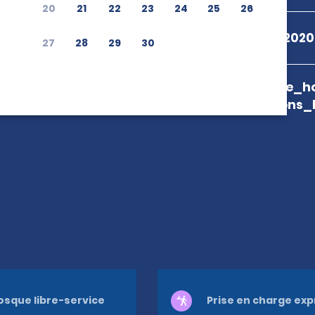
20
21
22
23
24
25
26
+55 08009792020
27
28
29
30
branch_page_ho
map_locations_
osque libre-service
Prise en charge ex