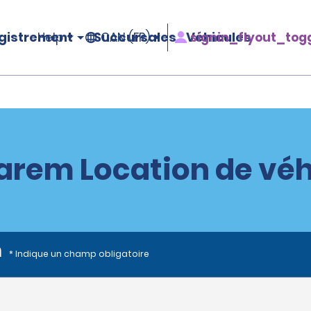
gistrement
Succursales
Véhicules
signin_flyout_tog
Help
CAN (FR)
arem Location de véh
n
* Indique un champ obligatoire