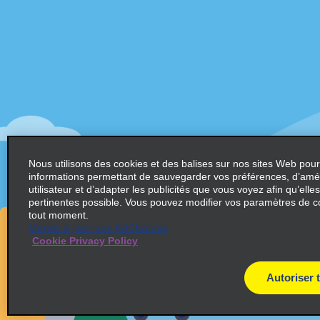
Soutien à la clientèle
Offres
Aide et FAQ
Abonnez-
par courri
Clients ayant un handicap
Alamo Ins
Réservations
Alamo In
Commencer une réservation
Ouvrir un
Afficher/Modifier/Annuler
Enregistrement accéléré
Nous utilisons des cookies et des balises sur nos sites Web pour
Program
informations permettant de sauvegarder vos préférences, d’amél
Prise en charge express
utilisateur et d’adapter les publicités que vous voyez afin qu’elles
Program
Voyages précédents / Reçus
pertinentes possible. Vous pouvez modifier vos paramètres de c
partenai
tout moment.
Locations de véhicules aller simple
Mettez à jour vos AdChoices
Occasion
Cookie Privacy Policy
Agents d
Voyagist
Autoriser 