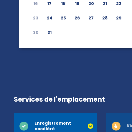
16
17
18
19
20
21
22
23
24
25
26
27
28
29
30
31
Services de l’emplacement
Enregistrement
Ki
accéléré