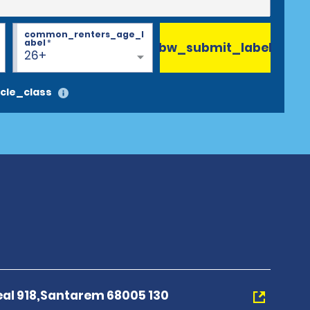
common_renters_age_l
abel
*
bw_submit_label
26+
cle_class
eal 918,Santarem 68005 130