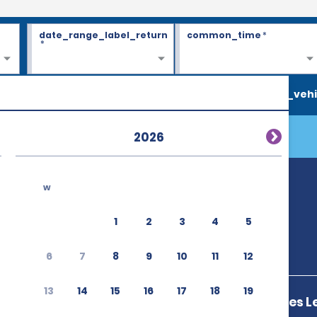
date_range_label_return
common_time
*
*
search_vehi
2026
w
1
2
3
4
5
6
7
8
9
10
11
12
13
14
15
16
17
18
19
Avenida Borges L