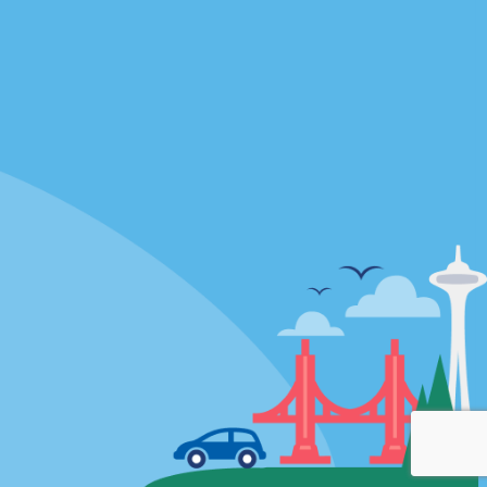
À propos d’Alamo
Carrières
Appli Alamo
Politique / Plan du site
Politique de confidentialité
Politique sur les fichiers témoins
Conditions d’utilisation
Plan du site
Choix de confidentialité
AdChoices
Pluriannuel d'accessibilité
© 2026 Enterprise Holdings, Inc. All rights Reserved.