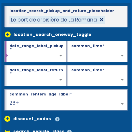
location_search_pickup_and_return_placeholder
Le port de croisière de La Romana
location_search_oneway_toggle
date_range_label_pickup
common_time
*
*
date_range_label_return
common_time
*
*
common_renters_age_label
*
26+
discount_codes
search_vehicle_class