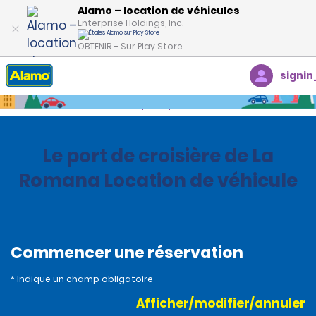
Alamo – location de véhicules
Enterprise Holdings, Inc.
OBTENIR – Sur Play Store
signin
Accueil
Succursales
République dominicaine
Le port de croisière de La
Romana Location de véhicule
Commencer une réservation
* Indique un champ obligatoire
Afficher/modifier/annuler