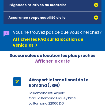
relativement aux coûts liés aux dommages, au vol ou
Exigences relatives au locataire
à la perte du véhicule. Si le locataire refuse la CDW-TP
avec preuve de couverture et qu’il ne souscrit pas à la
protection, il devra assumer le coût total des
Assurance responsabilité civile
dommages au véhicule. La couverture en cas de
collision achetée sur des sites de voyage tiers n’est
pas acceptée en République dominicaine.
Vous ne trouvez pas ce que vous cherchez?
Afficher les FAQ sur la location de
véhicules
Succursales de location les plus proches
Afficher la carte
Aéroport international de La
Romana (LRM)
La Romana Intl Airport
Carr La Romana Higuey Km 5
La Romana 22000 DO