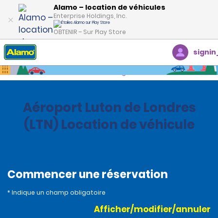
Alamo – location de véhicules
Enterprise Holdings, Inc.
OBTENIR – Sur Play Store
signin
Accueil
Succursales
United Kingdom
Aéroport Luton de Londres
(LTN) Location de véhicule
Commencer une réservation
* Indique un champ obligatoire
Afficher/modifier/annuler