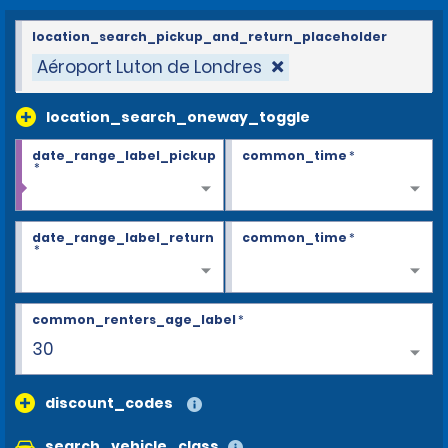
location_search_pickup_and_return_placeholder
Aéroport Luton de Londres
location_search_oneway_toggle
date_range_label_pickup
common_time
*
*
date_range_label_return
common_time
*
*
common_renters_age_label
*
30
discount_codes
search_vehicle_class