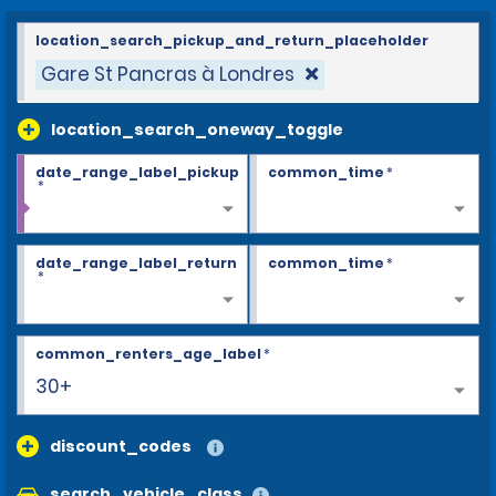
location_search_pickup_and_return_placeholder
Gare St Pancras à Londres
location_search_oneway_toggle
date_range_label_pickup
common_time
*
*
date_range_label_return
common_time
*
*
common_renters_age_label
*
30+
discount_codes
search_vehicle_class