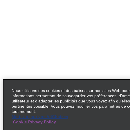
Nous utilisons des cookies et des balises sur nos sites Web pour
informations permettant de sauvegarder vos préférences, d’amél
utilisateur et d’adapter les publicités que vous voyez afin qu’elles
pertinentes possible. Vous pouvez modifier vos paramètres de c
tout moment.
Mettez à jour vos AdChoices
Cookie Privacy Policy