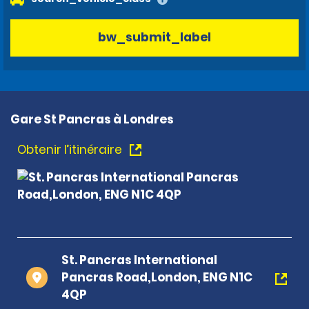
bw_submit_label
Gare St Pancras à Londres
Obtenir l’itinéraire
St. Pancras International
Pancras Road,London, ENG N1C
4QP