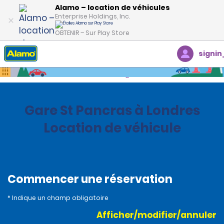
Alamo – location de véhicules
Enterprise Holdings, Inc.
OBTENIR – Sur Play Store
signin
Accueil
Succursales
United Kingdom
Gare St Pancras à Londres
Location de véhicule
Commencer une réservation
* Indique un champ obligatoire
Afficher/modifier/annuler